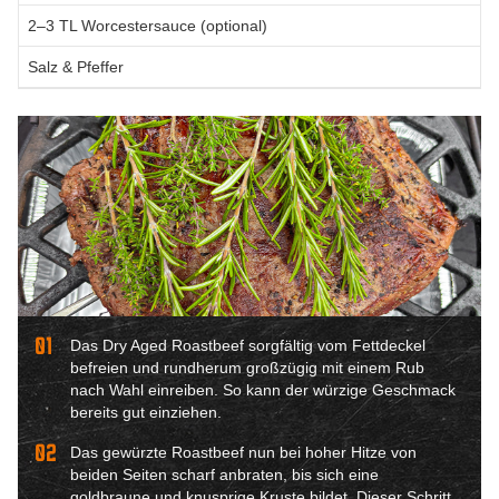
2–3 TL Worcestersauce (optional)
Salz & Pfeffer
01
Das Dry Aged Roastbeef sorgfältig vom Fettdeckel
befreien und rundherum großzügig mit einem Rub
nach Wahl einreiben. So kann der würzige Geschmack
bereits gut einziehen.
02
Das gewürzte Roastbeef nun bei hoher Hitze von
beiden Seiten scharf anbraten, bis sich eine
goldbraune und knusprige Kruste bildet. Dieser Schritt