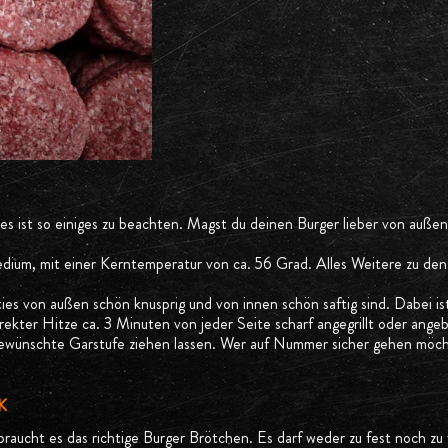
s ist so einiges zu beachten. Magst du deinen Burger lieber von außen
ium, mit einer Kerntemperatur von ca. 56 Grad. Alles Weitere zu den
tties von außen schön knusprig und von innen schön saftig sind. Dabei is
ekter Hitze ca. 3 Minuten von jeder Seite scharf angegrillt oder angebr
 gewünschte Garstufe ziehen lassen. Wer auf Nummer sicher gehen möcht
K
aucht es das richtige Burger Brötchen. Es darf weder zu fest noch zu we