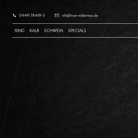
04491 78469-0
info@true-wilderness.de
RIND
KALB
SCHWEIN
SPECIALS