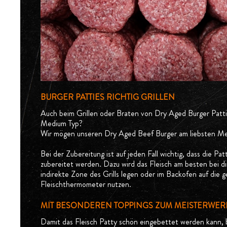
BURGER PATTIES RICHTIG GRILLEN
Auch beim Grillen oder Braten von Dry Aged Burger Pattie
Medium Typ?
Wir mögen unseren Dry Aged Beef Burger am liebsten Med
Bei der Zubereitung ist auf jeden Fall wichtig, dass die Pa
zubereitet werden. Dazu wird das Fleisch am besten bei dir
indirekte Zone des Grills legen oder im Backofen auf die
Fleischthermometer nutzen.
MIT BESONDEREN TOPPINGS ZUM MEISTERWER
Damit das Fleisch Patty schön eingebettet werden kann, br